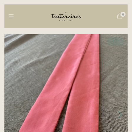
0
1
/
7