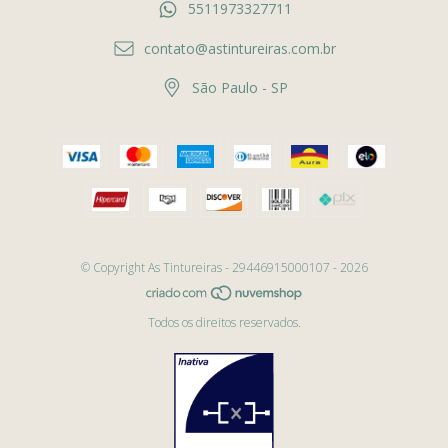
5511973327711
contato@astintureiras.com.br
São Paulo - SP
© Copyright As Tintureiras - 29446915000107 - 2026
Todos os direitos reservados.