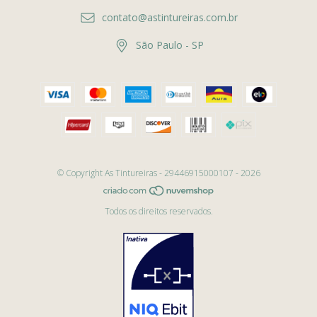
contato@astintureiras.com.br
São Paulo - SP
© Copyright As Tintureiras - 29446915000107 - 2026
Todos os direitos reservados.