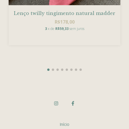
Lenço twilly tingimento natural madder
R$178,00
3
x de
R$59,33
sem juros
Início