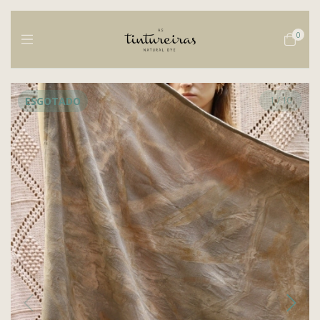
0
ESGOTADO
1
/
10