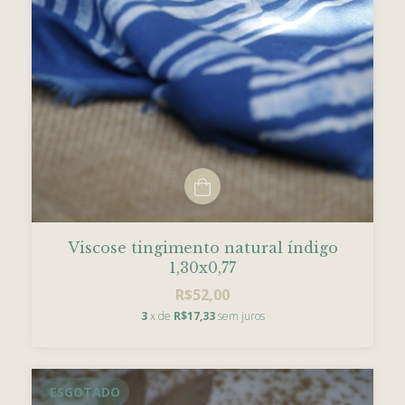
Viscose tingimento natural índigo
1,30x0,77
R$52,00
3
x de
R$17,33
sem juros
ESGOTADO