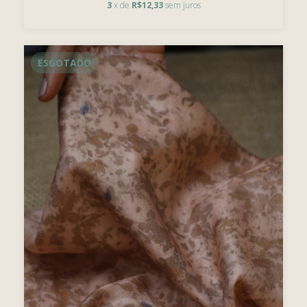
3
x de
R$12,33
sem juros
ESGOTADO