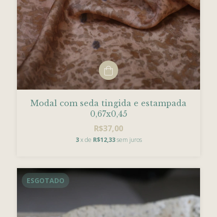
Modal com seda tingida e estampada
0,67x0,45
R$37,00
3
x de
R$12,33
sem juros
ESGOTADO