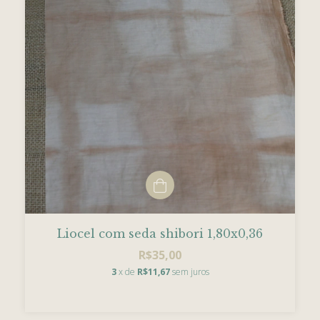
Liocel com seda shibori 1,80x0,36
R$35,00
3
x de
R$11,67
sem juros