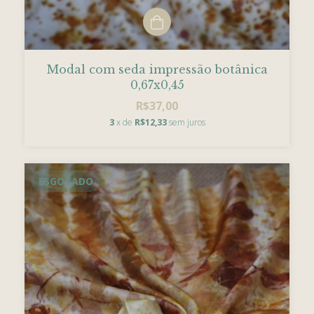
Modal com seda impressão botânica
0,67x0,45
R$37,00
3
x de
R$12,33
sem juros
ESGOTADO