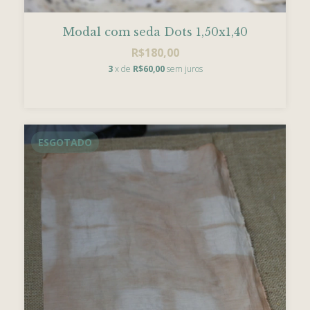
Modal com seda Dots 1,50x1,40
R$180,00
3
x de
R$60,00
sem juros
ESGOTADO