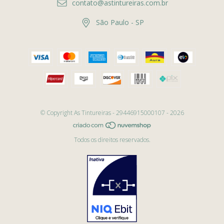
contato@astintureiras.com.br
São Paulo - SP
© Copyright As Tintureiras - 29446915000107 - 2026
Todos os direitos reservados.