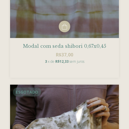
Modal com seda shibori 0,67x0,45
R$37,00
3
x de
R$12,33
sem juros
ESGOTADO