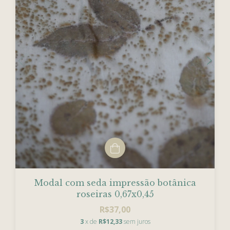
Modal com seda impressão botânica
roseiras 0,67x0,45
R$37,00
3
x de
R$12,33
sem juros