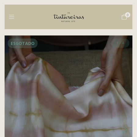
0
ESGOTADO
1
/
4