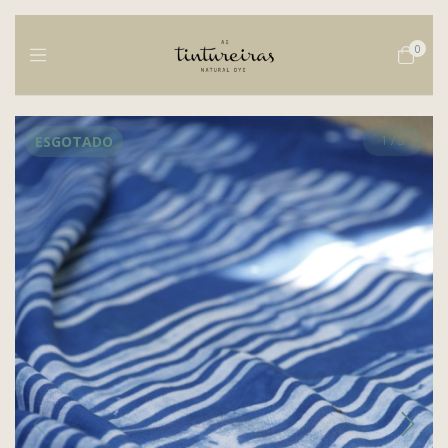
0
ESGOTADO
1
/
5