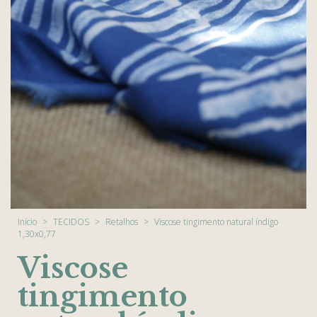
Início
>
TECIDOS
>
Retalhos
>
Viscose tingimento natural índigo
1,30x0,77
Viscose
tingimento