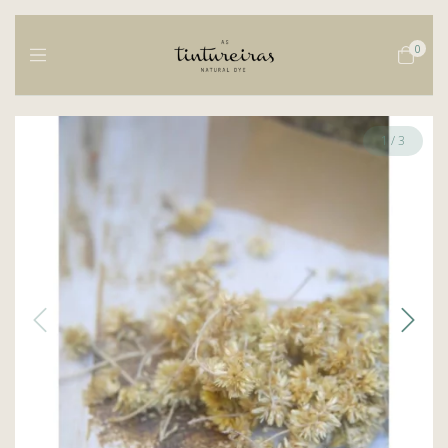
0
1
/
3