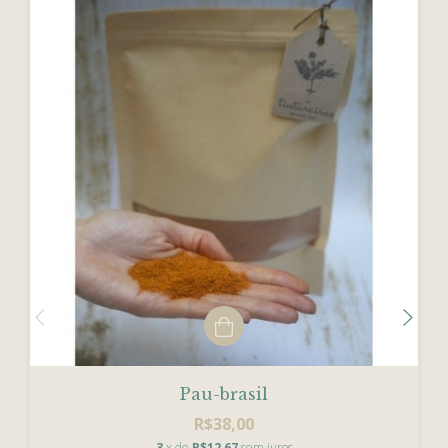
Pau-brasil
R$38,00
3
x de
R$12,67
sem juros