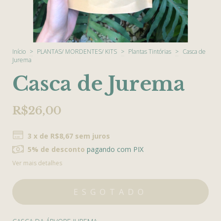
Início
>
PLANTAS/ MORDENTES/ KITS
>
Plantas Tintórias
>
Casca de
Jurema
Casca de Jurema
R$26,00
3
x de
R$8,67
sem juros
5% de desconto
pagando com PIX
Ver mais detalhes