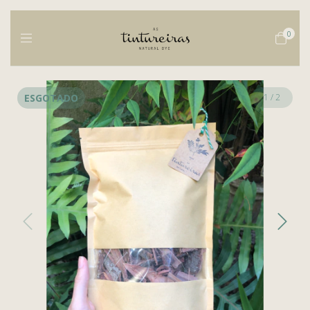
0
ESGOTADO
1
/
2