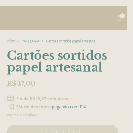
0
Início
>
PAPELARIA
>
Cartões sortidos papel artesanal
Cartões sortidos
papel artesanal
R$47,00
3
x de
R$15,67
sem juros
5% de desconto
pagando com PIX
Ver mais detalhes