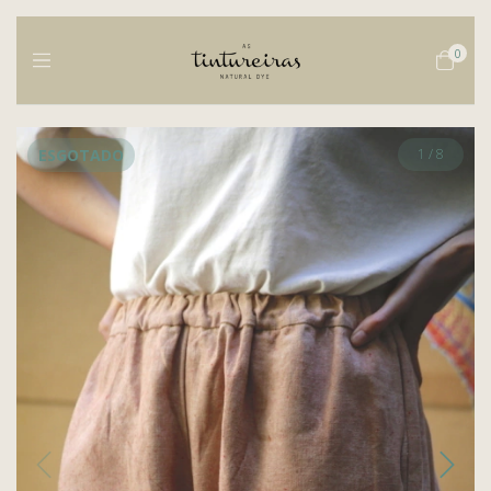
0
ESGOTADO
1
/
8