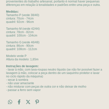
provenientes do trabalho artesanal, portanto é normal haver pequenas
diferenças em relação à tonalidades e padrões entre uma peça e outra.
Medidas:
Tamanho P (veste 38/40)
cintura: 70cm - 74cm
quadril: 92cm - 96cm
Tamanho M (veste 42/44)
cintura: 78cm - 82cm
quadril: 100cm - 104cm
Tamanho G (veste 46/48)
cintura: 86cm - 90cm
quadril: 108cm - 112cm
Modelo veste P
Altura da modelo: 1,65m
Instruções de lavagem:
- lavar à mão, com lava-roupas neutro líquido (se não for possível fazer a
lavagem à mão, colocar a peça dentro de um saquinho protetor e lavar
no ciclo rápido da máquina)
- secar à sombra
- não usar amaciante
- não misturar com peças de outra cor e não deixar de molho
- passar a ferro sem vapor